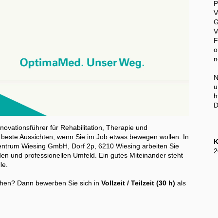
P
V
V
o
n
N
u
h
D
nnovationsführer für Rehabilitation, Therapie und
 beste Aussichten, wenn Sie im Job etwas bewegen wollen. In
K
ntrum Wiesing GmbH, Dorf 2p, 6210 Wiesing arbeiten Sie
2
den und professionellen Umfeld. Ein gutes Miteinander steht
le.
ehen? Dann bewerben Sie sich in
Vollzeit / Teilzeit (30 h)
als