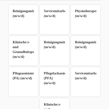
Reinigungsmitarbeiter:in
Servicemitarbeiter:in
Physiotherapeut/in
(m/w/d)
(m/w/d)
(m/w/d)
Klinische:r-
Reinigungsmitarbeiter:in
Reinigungsmitarbeiter
und
(m/w/d)
(m/w/d)
Gesundheitspsycholog:in
(m/w/d)
Pflegeassistent:in
Pflegefachassistent:in
Servicemitarbeiter:in
(PA) (m/w/d)
(PFA)
(m/w/d)
(m/w/d)
Klinische:r-