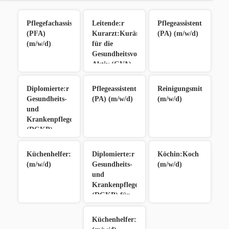
Pflegefachassistent:in
Leitende:r
Pflegeassistent:in
(PFA)
Kurarzt:Kurärztin
(PA) (m/w/d)
(m/w/d)
für die
Gesundheitsvorsorge
Aktiv (GVA)
(m/w/d)
Diplomierte:r
Pflegeassistent:in
Reinigungsmitarbeiter
Gesundheits-
(PA) (m/w/d)
(m/w/d)
und
Krankenpfleger:in
(DGKP)
(m/w/d)
Küchenhelfer:in
Diplomierte:r
Köchin:Koch
(m/w/d)
Gesundheits-
(m/w/d)
und
Krankenpfleger:in
(DGKP) für
Schwerstpflege
(m/w/d)
Küchenhelfer:in