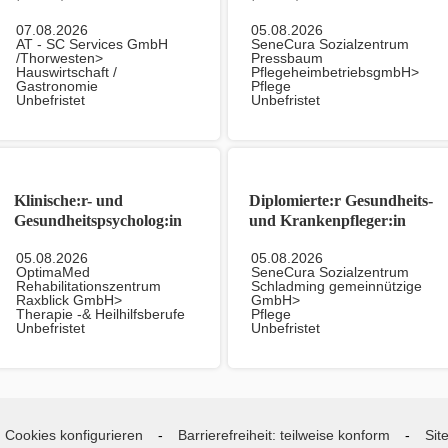
07.08.2026
05.08.2026
AT - SC Services GmbH
SeneCura Sozialzentrum
/Thorwesten>
Pressbaum
Hauswirtschaft /
PflegeheimbetriebsgmbH>
Gastronomie
Pflege
Unbefristet
Unbefristet
Klinische:r- und
Diplomierte:r Gesundheits-
Gesundheitspsycholog:in
und Krankenpfleger:in
(m/w/d)
(DGKP) (m/w/d)
05.08.2026
05.08.2026
OptimaMed
SeneCura Sozialzentrum
Rehabilitationszentrum
Schladming gemeinnützige
Raxblick GmbH>
GmbH>
Therapie -& Heilhilfsberufe
Pflege
Unbefristet
Unbefristet
Cookies konfigurieren
Barrierefreiheit: teilweise konform
Sit