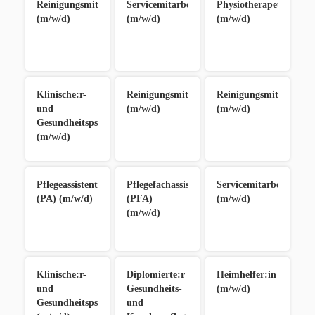
Reinigungsmitarbeiter:in
Servicemitarbeiter:in
Physiotherapeut/in
(m/w/d)
(m/w/d)
(m/w/d)
Klinische:r-
Reinigungsmitarbeiter:in
Reinigungsmitarbeiter
und
(m/w/d)
(m/w/d)
Gesundheitspsycholog:in
(m/w/d)
Pflegeassistent:in
Pflegefachassistent:in
Servicemitarbeiter:in
(PA) (m/w/d)
(PFA)
(m/w/d)
(m/w/d)
Klinische:r-
Diplomierte:r
Heimhelfer:in
und
Gesundheits-
(m/w/d)
Gesundheitspsycholog:in
und