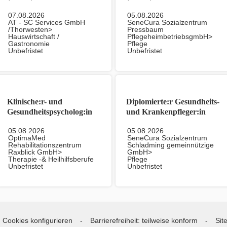
07.08.2026
05.08.2026
AT - SC Services GmbH
SeneCura Sozialzentrum
/Thorwesten>
Pressbaum
Hauswirtschaft /
PflegeheimbetriebsgmbH>
Gastronomie
Pflege
Unbefristet
Unbefristet
Klinische:r- und
Diplomierte:r Gesundheits-
Gesundheitspsycholog:in
und Krankenpfleger:in
(m/w/d)
(DGKP) (m/w/d)
05.08.2026
05.08.2026
OptimaMed
SeneCura Sozialzentrum
Rehabilitationszentrum
Schladming gemeinnützige
Raxblick GmbH>
GmbH>
Therapie -& Heilhilfsberufe
Pflege
Unbefristet
Unbefristet
Cookies konfigurieren
Barrierefreiheit: teilweise konform
Sit