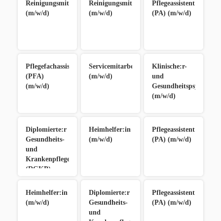
Reinigungsmitarbeiter:in
Reinigungsmitarbeiter:in
Pflegeassistent:in
(m/w/d)
(m/w/d)
(PA) (m/w/d)
Pflegefachassistent:in
Servicemitarbeiter:in
Klinische:r-
(PFA)
(m/w/d)
und
(m/w/d)
Gesundheitspsycholog:
(m/w/d)
Diplomierte:r
Heimhelfer:in
Pflegeassistent:in
Gesundheits-
(m/w/d)
(PA) (m/w/d)
und
Krankenpfleger:in
(DGKP)
(m/w/d)
Heimhelfer:in
Diplomierte:r
Pflegeassistent:in
(m/w/d)
Gesundheits-
(PA) (m/w/d)
und