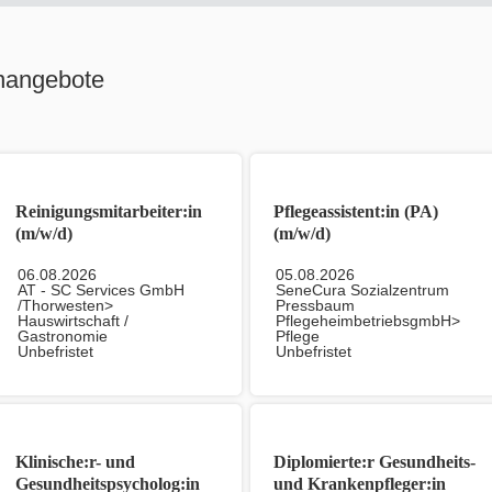
nangebote
Reinigungsmitarbeiter:in
Pflegeassistent:in (PA)
(m/w/d)
(m/w/d)
06.08.2026
05.08.2026
AT - SC Services GmbH
SeneCura Sozialzentrum
/Thorwesten>
Pressbaum
Hauswirtschaft /
PflegeheimbetriebsgmbH>
Gastronomie
Pflege
Unbefristet
Unbefristet
Klinische:r- und
Diplomierte:r Gesundheits-
Gesundheitspsycholog:in
und Krankenpfleger:in