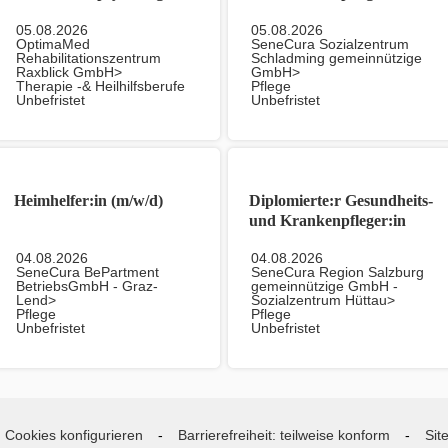
(m/w/d)
(DGKP) (m/w/d)
05.08.2026
05.08.2026
OptimaMed
SeneCura Sozialzentrum
Rehabilitationszentrum
Schladming gemeinnützige
Raxblick GmbH>
GmbH>
Therapie -& Heilhilfsberufe
Pflege
Unbefristet
Unbefristet
Heimhelfer:in (m/w/d)
Diplomierte:r Gesundheits-
und Krankenpfleger:in
(DGKP) (m/w/d)
04.08.2026
04.08.2026
SeneCura BePartment
SeneCura Region Salzburg
BetriebsGmbH - Graz-
gemeinnützige GmbH -
Lend>
Sozialzentrum Hüttau>
Pflege
Pflege
Unbefristet
Unbefristet
Cookies konfigurieren
Barrierefreiheit: teilweise konform
Sit